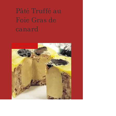
Pâté Truffé au
Foie Gras de
canard
Nouveauté
Pâté de Foie Gras de Canard