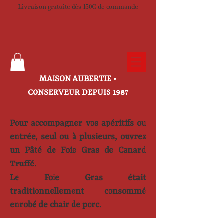
Livraison gratuite dès 150€ de commande
​MAISON AUBERTIE •
CONSERVEUR DEPUIS 1987
Pour accompagner vos apéritifs ou
entrée, seul ou à plusieurs, ouvrez
un Pâté de Foie Gras de Canard
Truffé.
Le Foie Gras était
traditionnellement consommé
enrobé de chair de porc.