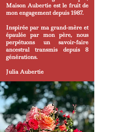
Maison Aubertie est le fruit de
mon engagement depuis 1987.
Inspirée par ma grand-mère et
épaulée par mon père, nous
perpétuons un savoir-faire
ancestral transmis depuis 8
générations.
Julia Aubertie